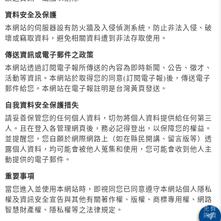
資料安全及保護
本網站的伺服器設有防火牆及入侵偵測系統，防止非法入侵、破
壞或竊取資料，避免相關資料遭到非法存取使用。
傳送資訊或電子郵件之政策
本網站透過訂閱電子報所傳送的內容為即時新聞、公告、徵才、
活動等資訊。本網站於取得您的同意(訂閱電子報)後，傳送電子
郵件給您。本網站在電子報註明是台灣黃頁發送。
自我資料安全保護措失
請妥善保管您的任何個人資料，切勿將個人資料提供給任何第三
人。且在登入各管理網頁後，務必記得登出，以保障您的權益。
並提醒您，您自願於網際網路上（如在縣民開講、留言版等）透
露個人資料，均可能會被他人蒐集和使用，您可能會收到他人主
動提供的電子郵件。
重要事項
當您進入並使用本網站時，即視同您已同意遵守本網站個人隱私
權及資訊安全宣告與其他有關著作權、版權、商標專用權、網路
智慧財產權、隱私權等之法律規定。