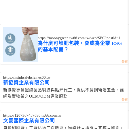
https://moonygreen.tw66.com.tw/web/SEC?postId=135
3765
為什麼可堆肥包裝，會成為企業 ESG
的基本配備？
https://hsinhsaiehsien.ec66.tw
新協賢企業有限公司
新協賢專營鐵線製品製造與點焊代工，提供不鏽鋼衛浴五金、護
網及置物架之OEM/ODM專業服務
https://1207367457630.tw66.com.tw
文豪國際企業有限公司
自設印刷廠，工廠佔地三百餘坪，從設計→排版→完稿→印刷，