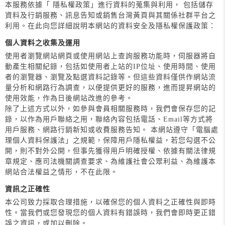
本服務依據「 隱私權政策」進行資料的蒐集與利用， 包括儲存
資料及行銷服務、訊息告知或銷售台灣黃頁與其關係社群平台之
利用。在此向您詳細說明本網站的資料安全及隱私權保護政策：
個人資料之收集及運用
使用者瀏覽網站網頁或使用網站上查詢服務功能時，伺服器將自
動產生相關紀錄，包括如使用者上站的IP位址、使用時間、使用
者的瀏覽器、瀏覽及點選資料記錄等。但這些資料僅供作網站流
量分析和網路行為調查，以便提供更好的服務，進而提昇網站的
使用效能，作為日後網站改進的參考。
除了上述方式以外，如參與會員相關服務時，我們會保存您的記
錄，以作為用戶聯絡之用，聯絡內容包括電話、Email等方式將
用戶服務、網路行銷新知或收費服務告知。 本網站遵守「電腦處
理個人資料保護法」之規範，保障用戶隱私權益，若您勾選不公
開，則不對外公開，但事先獲得用戶明確授權、依據有關法律規
章規定、應司法機關調查要求、為維護社會公眾利益、為維護本
網站合法權益之情形，不在此限。
資訊之正確性
本公司致力採取合理措施，以確保您的個人資料之正確性與即時
性。當我們或您發現您的個人資料有錯誤時，我們會即時更正錯
誤之資訊，或加以刪除。