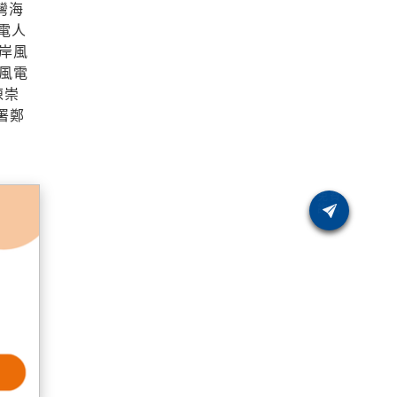
灣海
電人
岸風
風電
陳崇
源署鄭