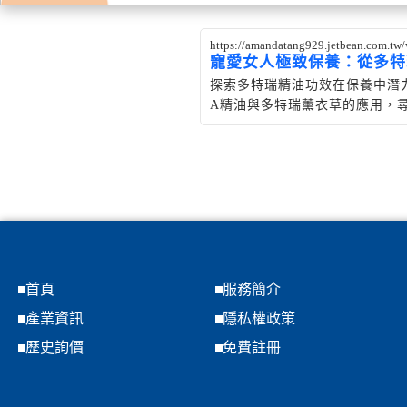
https://amandatang929.jetbean.com.t
寵愛女人極致保養：從多特
探索多特瑞精油功效在保養中潛力
A精油與多特瑞薰衣草的應用，
首頁
服務簡介
產業資訊
隱私權政策
歷史詢價
免費註冊