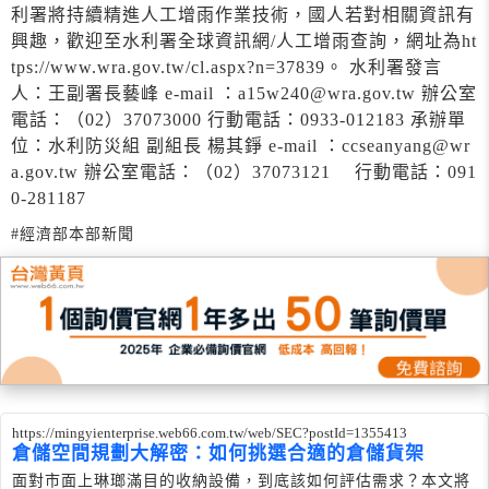
利署將持續精進人工增雨作業技術，國人若對相關資訊有
興趣，歡迎至水利署全球資訊網/人工增雨查詢，網址為ht
tps://www.wra.gov.tw/cl.aspx?n=37839。 水利署發言
人：王副署長藝峰 e-mail ：a15w240@wra.gov.tw 辦公室
電話：（02）37073000 行動電話：0933-012183 承辦單
位：水利防災組 副組長 楊其錚 e-mail ：ccseanyang@wr
a.gov.tw 辦公室電話：（02）37073121 行動電話：091
0-281187
#經濟部本部新聞
https://mingyienterprise.web66.com.tw/web/SEC?postId=1355413
倉儲空間規劃大解密：如何挑選合適的倉儲貨架
面對市面上琳瑯滿目的收納設備，到底該如何評估需求？本文將