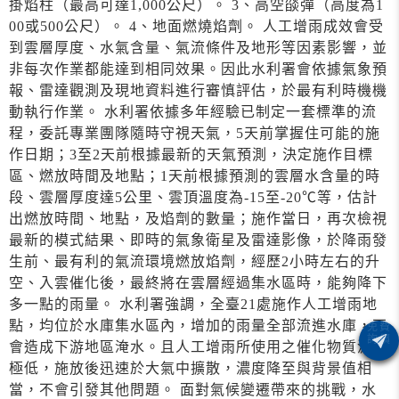
掛焰柱（最高可達1,000公尺）。 3、高空燄彈（高度為1
00或500公尺）。 4、地面燃燒焰劑。 人工增雨成效會受
到雲層厚度、水氣含量、氣流條件及地形等因素影響，並
非每次作業都能達到相同效果。因此水利署會依據氣象預
報、雷達觀測及現地資料進行審慎評估，於最有利時機機
動執行作業。 水利署依據多年經驗已制定一套標準的流
程，委託專業團隊隨時守視天氣，5天前掌握住可能的施
作日期；3至2天前根據最新的天氣預測，決定施作目標
區、燃放時間及地點；1天前根據預測的雲層水含量的時
段、雲層厚度達5公里、雲頂溫度為-15至-20℃等，估計
出燃放時間、地點，及焰劑的數量；施作當日，再次檢視
最新的模式結果、即時的氣象衛星及雷達影像，於降雨發
生前、最有利的氣流環境燃放焰劑，經歷2小時左右的升
空、入雲催化後，最終將在雲層經過集水區時，能夠降下
多一點的雨量。 水利署強調，全臺21處施作人工增雨地
點，均位於水庫集水區內，增加的雨量全部流進水庫，不
會造成下游地區淹水。且人工增雨所使用之催化物質濃度
極低，施放後迅速於大氣中擴散，濃度降至與背景值相
當，不會引發其他問題。 面對氣候變遷帶來的挑戰，水