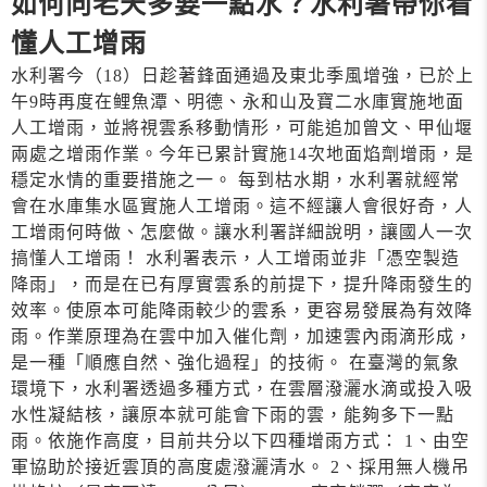
如何向老天多要一點水？水利署帶你看
懂人工增雨
水利署今（18）日趁著鋒面通過及東北季風增強，已於上
午9時再度在鲤魚潭、明德、永和山及寶二水庫實施地面
人工增雨，並將視雲系移動情形，可能追加曾文、甲仙堰
兩處之增雨作業。今年已累計實施14次地面焰劑增雨，是
穩定水情的重要措施之一。 每到枯水期，水利署就經常
會在水庫集水區實施人工增雨。這不經讓人會很好奇，人
工增雨何時做、怎麼做。讓水利署詳細說明，讓國人一次
搞懂人工增雨！ 水利署表示，人工增雨並非「憑空製造
降雨」，而是在已有厚實雲系的前提下，提升降雨發生的
效率。使原本可能降雨較少的雲系，更容易發展為有效降
雨。作業原理為在雲中加入催化劑，加速雲內雨滴形成，
是一種「順應自然、強化過程」的技術。 在臺灣的氣象
環境下，水利署透過多種方式，在雲層潑灑水滴或投入吸
水性凝結核，讓原本就可能會下雨的雲，能夠多下一點
雨。依施作高度，目前共分以下四種增雨方式： 1、由空
軍協助於接近雲頂的高度處潑灑清水。 2、採用無人機吊