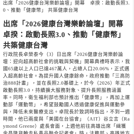
出席「2026健康台灣樂齡論壇」開幕 卓揆：啟動長照3.
0、推動「健康幣」 共築健康台灣
出席「2026健康台灣樂齡論壇」開幕
卓揆：啟動長照3.0、推動「健康幣」
共築健康台灣
行政院長卓榮泰今（3）日出席「2026健康台灣樂齡論
壇：迎向超高齡社會的挑戰與契機」開幕典禮時表示，我
國65歲以上人口已達467萬人，占總人口20.06%，正式邁
入超高齡社會。為提升國人健康餘命，政府推動「三高防
治888計畫」，並在長照2.0基礎上，於今（2026）年正式
啟動長照3.0，持續擴大服務對象、提升長照服務涵蓋
率。同時，衛生福利部也預計推出「健康幣」，再加上運
動部「運動幣」，希望鼓勵國人透過健康促進與運動參
與，降低未來醫療支出。卓院長於致詞時指出，不到一週
時間，他已兩度與「美國在台協會」（AIT）谷立言（Ra
ymond Greene）處長會面，上週他前往高雄出席「緝獲
金昌隆貨輪走私毒品聯合記者會」時，法務部、高雄地方