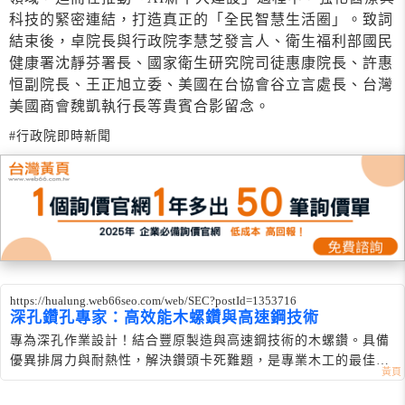
科技的緊密連結，打造真正的「全民智慧生活圈」。致詞
結束後，卓院長與行政院李慧芝發言人、衛生福利部國民
健康署沈靜芬署長、國家衛生研究院司徒惠康院長、許惠
恒副院長、王正旭立委、美國在台協會谷立言處長、台灣
美國商會魏凱執行長等貴賓合影留念。
#行政院即時新聞
https://hualung.web66seo.com/web/SEC?postId=1353716
深孔鑽孔專家：高效能木螺鑽與高速鋼技術
專為深孔作業設計！結合豐原製造與高速鋼技術的木螺鑽。具備
優異排屑力與耐熱性，解決鑽頭卡死難題，是專業木工的最佳選
擇。