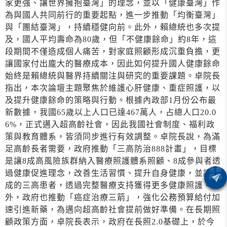
家更強、讓世界擁抱臺灣」的理念，並以「健康臺灣」作
為與國人共同前行的重要起點，進一步推動「均衡臺灣」
與「團結臺灣」，持續穩健向前。此外，賴總統也多次提
及，國人平均壽命為80歲，但「不健康餘命」約8年，這
段期間不僅造成個人痛苦，對家庭照顧形成沉重負擔，更
讓國家付出龐大的醫療成本，因此如何提升國人健康餘命
始終是賴總統與醫界持續關注與研究的重要課題。卓院長
指出，本次論壇主題聚焦於維護心肝健康、重症照護，以
及提升健康餘命的策略與行動。根據內政部1月份公布最
新數據，我國65歲以上人口已達467萬人，占總人口20.0
6%，正式邁入超高齡社會，因此我國社會制度、福利政
策與教育體系，皆須同步進行有效調整。卓院長說，為滿
足高齡長者需要，政府推動「三高防治888計畫」，目標
是讓8成高風險族群納入醫療照護體系照顧、8成參與者透
過健康促進理念，改善生活習慣、提升自身健康，並讓8
成的三高患者，透過完整醫療支持獲得更多健康照護。此
外，政府也推動「癌症治療三箭」，強化公務預算給付加
速引進新藥，為邁向超高齡社會提前做好準備。在長期照
顧政策方面，卓院長表示，政府在長照2.0基礎上，於今