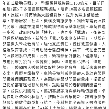
年正式啟動長照3.0，整體預算規模達1,153億元，目前已
布建1萬5千多個長照服務據點，培育10萬多名長照照服
員，長照3.0將持續擴大服務對象、提升長照服務涵蓋
率，串聯居家、社區、機構及醫療體系，讓所有需要照顧
的民眾，都能在適當的場域獲得國家基本照護。卓院長進
一步說，政府除持續「扶老」，也同步「攜幼」，衛福部
已通過組織改造，新設立「兒少及家庭支持署」，期盼在
兒童進入學校教育前，強化家庭責任，做好兒童健康、人
格及教育養成，同時也結合醫療精神，讓下一代在更完善
的照顧體系中成長。此外，衛福部預計推出「健康幣」，
鼓勵民眾打疫苗、做健檢；同時，運動部也推出「運動
幣」，鼓勵國人透過健康促進與運動參與，降低未來醫療
支出。農曆春節將至，卓院長特別感謝醫療人員於春節期
間犧牲假期服務國人，為因應春節期間醫療量能，衛福部
已提前部署區域聯防機制，鼓勵醫院於春節期間開設門
診，並提供相關補助，協調基層診所與藥局輪值服務。卓
院長期盼透過公私協力，推動各項醫療創新，讓醫療體系
與最新的數位轉型相互結合，使科技能全面導入醫療服務
領域，進而在推動「AI新十大建設」過程中，強化醫療與