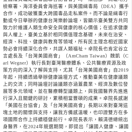
檢察署、海洋委員會海巡署，與美國緝毒局（DEA）攜手
合作，成功破獲重大跨國毒品走私案件。而不論是緝毒行
動或今日舉辦的健康台灣樂齡論壇，皆顯示臺美雙方共同
致力於維護人類生命安全與健康的核心價值；在追求健康
與人權上，臺美立基於相同價值理念基礎，未來在治安、
經濟、科技、健康與教育等領域，所有民主理念相近國家
勢必會持續深化合作，共謀人類福祉。卓院長也肯定谷立
言處長及「台灣美國商會」（AmCham Taiwan）魏凱（C
arl Wegner）執行長對臺灣醫療體系、公共醫療資源及政
策方向的深入了解與支持，尤其「台灣美國商會」自2019
年起，持續透過舉辦健康論壇方式，推動臺美在健康議題
上的交流；同時論壇討論議題亦涵蓋農業、經濟及數位發
展等多元領域，並在醫療轉型議題上，與我國醫界先進進
行深入且關鍵的研討，累積相當豐碩的成果。卓院長感謝
「美國在台協會」及「台灣美國商會」長期以來對臺灣這
塊土地的關懷與支持，讓我方備感溫暖，也印證雙方在多
項國際合作上持續穩健前行。卓院長表示，賴清德總統出
身醫界，在2024年競選期間，即提出「讓國人健康、讓國